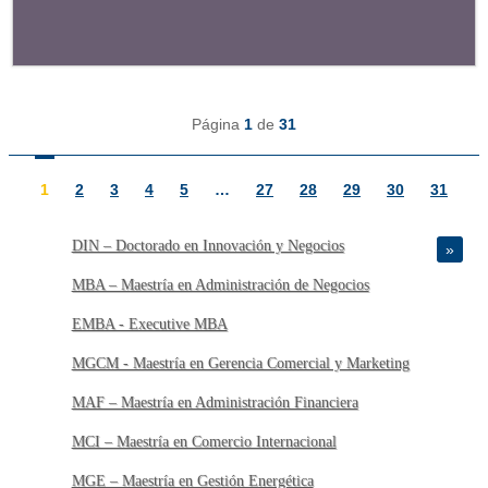
Página
1
de
31
1
2
3
4
5
…
27
28
29
30
31
DIN – Doctorado en Innovación y Negocios
»
MBA – Maestría en Administración de Negocios
EMBA - Executive MBA
MGCM - Maestría en Gerencia Comercial y Marketing
MAF – Maestría en Administración Financiera
MCI – Maestría en Comercio Internacional
MGE – Maestría en Gestión Energética