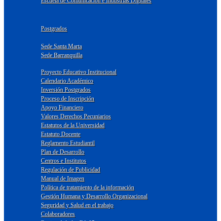
Escuela de Comunicación e Industrias Digitales
Postgrados
Sede Santa Marta
Sede Barranquilla
Proyecto Educativo Institucional
Calendario Académico
Inversión Postgrados
Proceso de Inscripción
Apoyo Financiero
Valores Derechos Pecuniarios
Estatutos de la Universidad
Estatuto Docente
Reglamento Estudiantil
Plan de Desarrollo
Centros e Institutos
Regulación de Publicidad
Manual de Imagen
Política de tratamiento de la información
Gestión Humana y Desarrollo Organizacional
Seguridad y Salud en el trabajo
Colaboradores