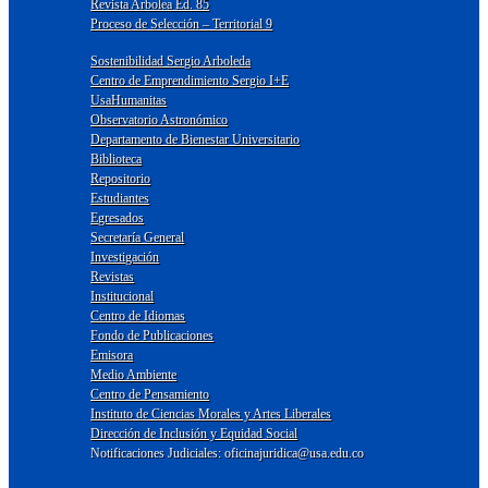
Revista Arbolea Ed. 85
Proceso de Selección – Territorial 9
Sostenibilidad Sergio Arboleda
Centro de Emprendimiento Sergio I+E
UsaHumanitas
Observatorio Astronómico
Departamento de Bienestar Universitario
Biblioteca
Repositorio
Estudiantes
Egresados
Secretaría General
Investigación
Revistas
Institucional
Centro de Idiomas
Fondo de Publicaciones
Emisora
Medio Ambiente
Centro de Pensamiento
Instituto de Ciencias Morales y Artes Liberales
Dirección de Inclusión y Equidad Social
Notificaciones Judiciales: oficinajuridica@usa.edu.co