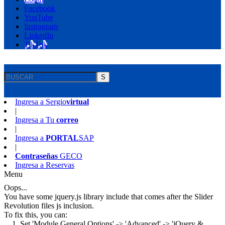
Facebook
YouTube
Instragram
LinkedIn
TikTok
S
Ingresa a
Sergio
virtual
|
Ingresa a
Tu
correo
|
Ingresa a
PORTAL
SAP
|
Contraseñas
GECO
Ingresa a
Reservas
Menu
Oops...
You have some jquery.js library include that comes after the Slider
Revolution files js inclusion.
To fix this, you can:
1. Set 'Module General Options' -> 'Advanced' -> 'jQuery &