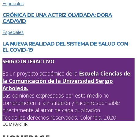
Especiales
CRÓNICA DE UNA ACTRIZ OLVIDADA: DORA
CADAVID
Especiales
LA NUEVA REALIDAD DEL SISTEMA DE SALUD CON
EL COVID-19
SERGIO INTERACTIVO
Es un proyecto académico de la
Escuela Ciencias de
la Comunicación de la Universidad Sergio
Arboleda.
Las opiniones expresadas por este medio no
comprometen a la institución y hacen responsable
directamente al autor de cada publicación.
Todos los derechos reservados. Colombia, 2020
COMPARTIR