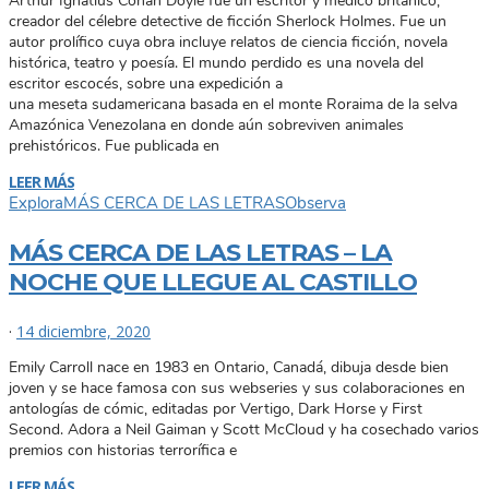
Arthur Ignatius Conan Doyle fue un escritor y médico británico,
creador del célebre detective de ficción Sherlock Holmes. Fue un
autor prolífico cuya obra incluye relatos de ciencia ficción, novela
histórica, teatro y poesía. El mundo perdido es una novela del
escritor escocés, sobre una expedición a
una meseta sudamericana basada en el monte Roraima de la selva
Amazónica Venezolana en donde aún sobreviven animales
prehistóricos. Fue publicada en
LEER MÁS
Explora
MÁS CERCA DE LAS LETRAS
Observa
MÁS CERCA DE LAS LETRAS – LA
NOCHE QUE LLEGUE AL CASTILLO
·
14 diciembre, 2020
Emily Carroll nace en 1983 en Ontario, Canadá, dibuja desde bien
joven y se hace famosa con sus webseries y sus colaboraciones en
antologías de cómic, editadas por Vertigo, Dark Horse y First
Second. Adora a Neil Gaiman y Scott McCloud y ha cosechado varios
premios con historias terrorífica e
LEER MÁS