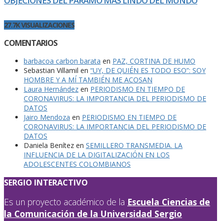
OBJECIONES DEL PÁRAMO MÁS LINDO DEL MUNDO
27.7K VISUALIZACIONES
COMENTARIOS
barbacoa carbon barata
en
PAZ, CORTINA DE HUMO
Sebastian Villamil
en
“UY, DE QUIÉN ES TODO ESO”: SOY
HOMBRE Y A MÍ TAMBIÉN ME ACOSAN
Laura Hernández
en
PERIODISMO EN TIEMPO DE
CORONAVIRUS: LA IMPORTANCIA DEL PERIODISMO DE
DATOS
Jairo Mendoza
en
PERIODISMO EN TIEMPO DE
CORONAVIRUS: LA IMPORTANCIA DEL PERIODISMO DE
DATOS
Daniela Benítez
en
SEMILLERO TRANSMEDIA. LA
INFLUENCIA DE LA DIGITALIZACIÓN EN LOS
ADOLESCENTES COLOMBIANOS
SERGIO INTERACTIVO
Es un proyecto académico de la
Escuela Ciencias de
la Comunicación de la Universidad Sergio