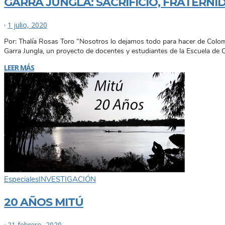
GARRA JUNGLA: SACRIFICIO, FRATERNI
·
1 julio, 2020
Por: Thalía Rosas Toro “Nosotros lo dejamos todo para hacer de Colomb
Garra Jungla, un proyecto de docentes y estudiantes de la Escuela de 
LEER MÁS
Especiales
INVESTIGACIÓN
20 AÑOS MITÚ
·
21 febrero, 2020