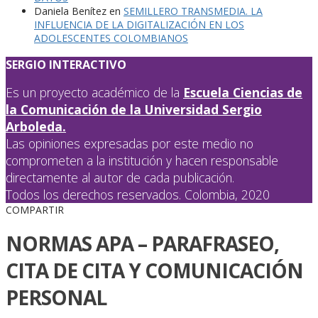
Daniela Benítez
en
SEMILLERO TRANSMEDIA. LA
INFLUENCIA DE LA DIGITALIZACIÓN EN LOS
ADOLESCENTES COLOMBIANOS
SERGIO INTERACTIVO
Es un proyecto académico de la
Escuela Ciencias de
la Comunicación de la Universidad Sergio
Arboleda.
Las opiniones expresadas por este medio no
comprometen a la institución y hacen responsable
directamente al autor de cada publicación.
Todos los derechos reservados. Colombia, 2020
COMPARTIR
NORMAS APA – PARAFRASEO,
CITA DE CITA Y COMUNICACIÓN
PERSONAL