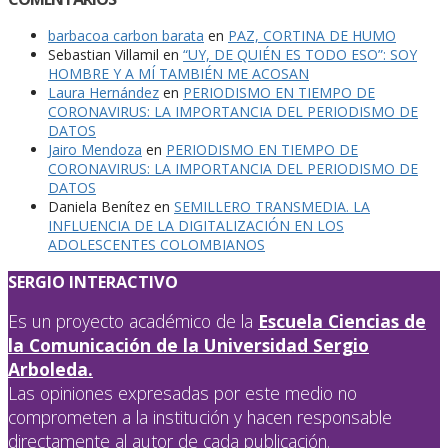
barbacoa carbon barata
en
PAZ, CORTINA DE HUMO
Sebastian Villamil
en
“UY, DE QUIÉN ES TODO ESO”: SOY
HOMBRE Y A MÍ TAMBIÉN ME ACOSAN
Laura Hernández
en
PERIODISMO EN TIEMPO DE
CORONAVIRUS: LA IMPORTANCIA DEL PERIODISMO DE
DATOS
Jairo Mendoza
en
PERIODISMO EN TIEMPO DE
CORONAVIRUS: LA IMPORTANCIA DEL PERIODISMO DE
DATOS
Daniela Benítez
en
SEMILLERO TRANSMEDIA. LA
INFLUENCIA DE LA DIGITALIZACIÓN EN LOS
ADOLESCENTES COLOMBIANOS
SERGIO INTERACTIVO
Es un proyecto académico de la
Escuela Ciencias de
la Comunicación de la Universidad Sergio
Arboleda.
Las opiniones expresadas por este medio no
comprometen a la institución y hacen responsable
directamente al autor de cada publicación.