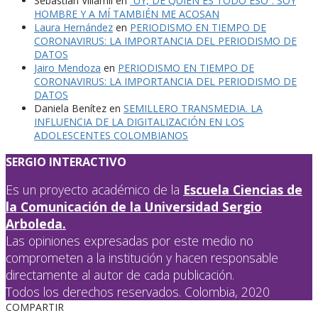
Sebastian Villamil
en
“UY, DE QUIÉN ES TODO ESO”: SOY
HOMBRE Y A MÍ TAMBIÉN ME ACOSAN
Laura Hernández
en
PERIODISMO EN TIEMPO DE
CORONAVIRUS: LA IMPORTANCIA DEL PERIODISMO DE
DATOS
Jairo Mendoza
en
PERIODISMO EN TIEMPO DE
CORONAVIRUS: LA IMPORTANCIA DEL PERIODISMO DE
DATOS
Daniela Benítez
en
SEMILLERO TRANSMEDIA. LA
INFLUENCIA DE LA DIGITALIZACIÓN EN LOS
ADOLESCENTES COLOMBIANOS
SERGIO INTERACTIVO
Es un proyecto académico de la
Escuela Ciencias de
la Comunicación de la Universidad Sergio
Arboleda.
Las opiniones expresadas por este medio no
comprometen a la institución y hacen responsable
directamente al autor de cada publicación.
Todos los derechos reservados. Colombia, 2020
COMPARTIR