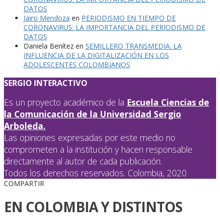
DATOS
Jairo Mendoza
en
PERIODISMO EN TIEMPO DE
CORONAVIRUS: LA IMPORTANCIA DEL PERIODISMO DE
DATOS
Daniela Benítez
en
SEMILLERO TRANSMEDIA. LA
INFLUENCIA DE LA DIGITALIZACIÓN EN LOS
ADOLESCENTES COLOMBIANOS
SERGIO INTERACTIVO
Es un proyecto académico de la
Escuela Ciencias de
la Comunicación de la Universidad Sergio
Arboleda.
Las opiniones expresadas por este medio no
comprometen a la institución y hacen responsable
directamente al autor de cada publicación.
Todos los derechos reservados. Colombia, 2020
COMPARTIR
EN COLOMBIA Y DISTINTOS