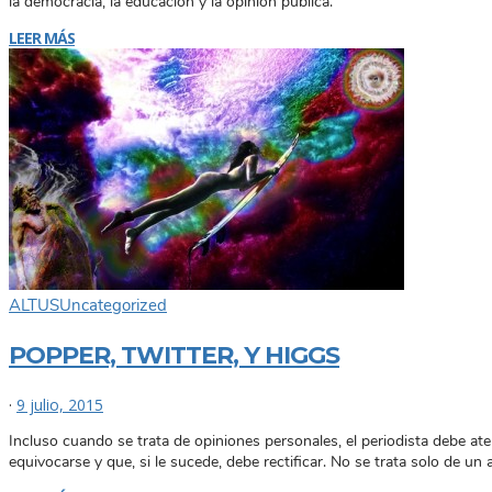
la democracia, la educación y la opinión publica.
LEER MÁS
ALTUS
Uncategorized
POPPER, TWITTER, Y HIGGS
·
9 julio, 2015
Incluso cuando se trata de opiniones personales, el periodista debe at
equivocarse y que, si le sucede, debe rectificar. No se trata solo de u