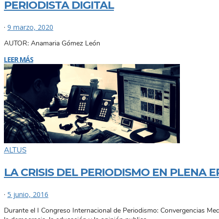
PERIODISTA DIGITAL
·
9 marzo, 2020
AUTOR: Anamaria Gómez León
LEER MÁS
ALTUS
LA CRISIS DEL PERIODISMO EN PLENA E
·
5 junio, 2016
Durante el I Congreso Internacional de Periodismo: Convergencias Mediá