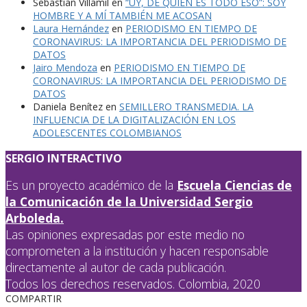
Sebastian Villamil
en
“UY, DE QUIÉN ES TODO ESO”: SOY
HOMBRE Y A MÍ TAMBIÉN ME ACOSAN
Laura Hernández
en
PERIODISMO EN TIEMPO DE
CORONAVIRUS: LA IMPORTANCIA DEL PERIODISMO DE
DATOS
Jairo Mendoza
en
PERIODISMO EN TIEMPO DE
CORONAVIRUS: LA IMPORTANCIA DEL PERIODISMO DE
DATOS
Daniela Benítez
en
SEMILLERO TRANSMEDIA. LA
INFLUENCIA DE LA DIGITALIZACIÓN EN LOS
ADOLESCENTES COLOMBIANOS
SERGIO INTERACTIVO
Es un proyecto académico de la
Escuela Ciencias de
la Comunicación de la Universidad Sergio
Arboleda.
Las opiniones expresadas por este medio no
comprometen a la institución y hacen responsable
directamente al autor de cada publicación.
Todos los derechos reservados. Colombia, 2020
COMPARTIR