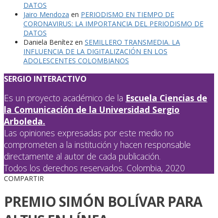
DATOS
Jairo Mendoza
en
PERIODISMO EN TIEMPO DE
CORONAVIRUS: LA IMPORTANCIA DEL PERIODISMO DE
DATOS
Daniela Benítez
en
SEMILLERO TRANSMEDIA. LA
INFLUENCIA DE LA DIGITALIZACIÓN EN LOS
ADOLESCENTES COLOMBIANOS
SERGIO INTERACTIVO
Es un proyecto académico de la
Escuela Ciencias de
la Comunicación de la Universidad Sergio
Arboleda.
Las opiniones expresadas por este medio no
comprometen a la institución y hacen responsable
directamente al autor de cada publicación.
Todos los derechos reservados. Colombia, 2020
COMPARTIR
PREMIO SIMÓN BOLÍVAR PARA