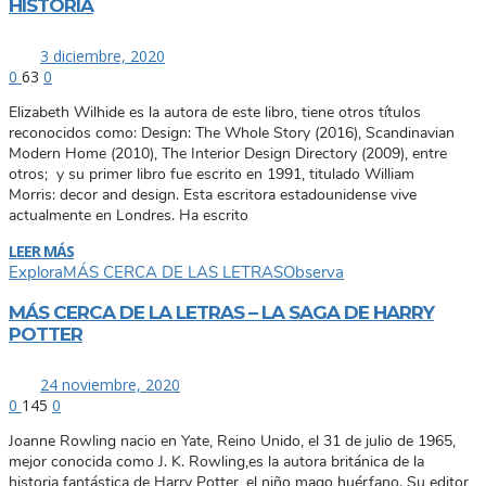
HISTORIA
3 diciembre, 2020
0
63
0
Elizabeth Wilhide es la autora de este libro, tiene otros títulos
reconocidos como: Design: The Whole Story (2016), Scandinavian
Modern Home (2010), The Interior Design Directory (2009), entre
otros; y su primer libro fue escrito en 1991, titulado William
Morris: decor and design. Esta escritora estadounidense vive
actualmente en Londres. Ha escrito
LEER MÁS
Explora
MÁS CERCA DE LAS LETRAS
Observa
MÁS CERCA DE LA LETRAS – LA SAGA DE HARRY
POTTER
24 noviembre, 2020
0
145
0
Joanne Rowling nacio en Yate, Reino Unido, el 31 de julio de 1965,
mejor conocida como J. K. Rowling,es la autora británica de la
historia fantástica de Harry Potter, el niño mago huérfano. Su editor,