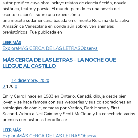
autor prolífico cuya obra incluye relatos de ciencia ficción, novela
histórica, teatro y poesía. El mundo perdido es una novela del
escritor escocés, sobre una expedición a
una meseta sudamericana basada en el monte Roraima de la selva
Amazónica Venezolana en donde aún sobreviven animales
prehistóricos. Fue publicada en
LEER MÁS
Explora
MÁS CERCA DE LAS LETRAS
Observa
MÁS CERCA DE LAS LETRAS – LA NOCHE QUE
LLEGUE AL CASTILLO
14 diciembre, 2020
0
170
0
Emily Carroll nace en 1983 en Ontario, Canadá, dibuja desde bien
joven y se hace famosa con sus webseries y sus colaboraciones en
antologías de cómic, editadas por Vertigo, Dark Horse y First
Second. Adora a Neil Gaiman y Scott McCloud y ha cosechado varios
premios con historias terrorífica e
LEER MÁS
Explora
MÁS CERCA DE LAS LETRAS
Observa