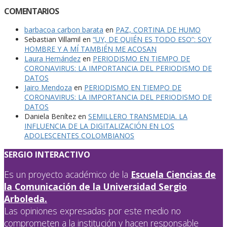
COMENTARIOS
barbacoa carbon barata
en
PAZ, CORTINA DE HUMO
Sebastian Villamil
en
“UY, DE QUIÉN ES TODO ESO”: SOY
HOMBRE Y A MÍ TAMBIÉN ME ACOSAN
Laura Hernández
en
PERIODISMO EN TIEMPO DE
CORONAVIRUS: LA IMPORTANCIA DEL PERIODISMO DE
DATOS
Jairo Mendoza
en
PERIODISMO EN TIEMPO DE
CORONAVIRUS: LA IMPORTANCIA DEL PERIODISMO DE
DATOS
Daniela Benítez
en
SEMILLERO TRANSMEDIA. LA
INFLUENCIA DE LA DIGITALIZACIÓN EN LOS
ADOLESCENTES COLOMBIANOS
SERGIO INTERACTIVO
Es un proyecto académico de la
Escuela Ciencias de
la Comunicación de la Universidad Sergio
Arboleda.
Las opiniones expresadas por este medio no
comprometen a la institución y hacen responsable