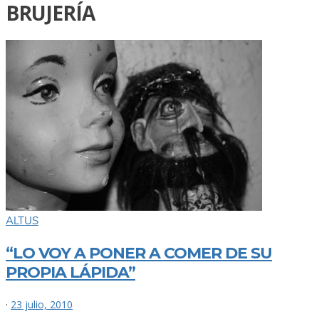
BRUJERÍA
ALTUS
“LO VOY A PONER A COMER DE SU
PROPIA LÁPIDA”
·
23 julio, 2010