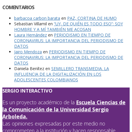
COMENTARIOS
barbacoa carbon barata
en
PAZ, CORTINA DE HUMO
Sebastian Villamil
en
“UY, DE QUIÉN ES TODO ESO”: SOY
HOMBRE Y A MÍ TAMBIÉN ME ACOSAN
Laura Hernández
en
PERIODISMO EN TIEMPO DE
CORONAVIRUS: LA IMPORTANCIA DEL PERIODISMO DE
DATOS
Jairo Mendoza
en
PERIODISMO EN TIEMPO DE
CORONAVIRUS: LA IMPORTANCIA DEL PERIODISMO DE
DATOS
Daniela Benítez
en
SEMILLERO TRANSMEDIA. LA
INFLUENCIA DE LA DIGITALIZACIÓN EN LOS
ADOLESCENTES COLOMBIANOS
SERGIO INTERACTIVO
Es un proyecto académico de la
Escuela Ciencias de
la Comunicación de la Universidad Sergio
Arboleda.
Las opiniones expresadas por este medio no
comprometen a la institución y hacen responsable