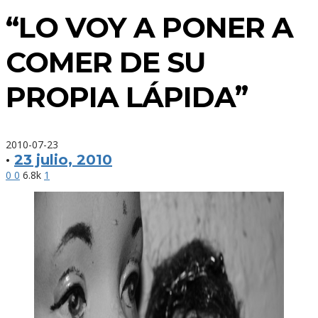
“LO VOY A PONER A
COMER DE SU
PROPIA LÁPIDA”
2010-07-23
·
23 julio, 2010
0
0
6.8k
1