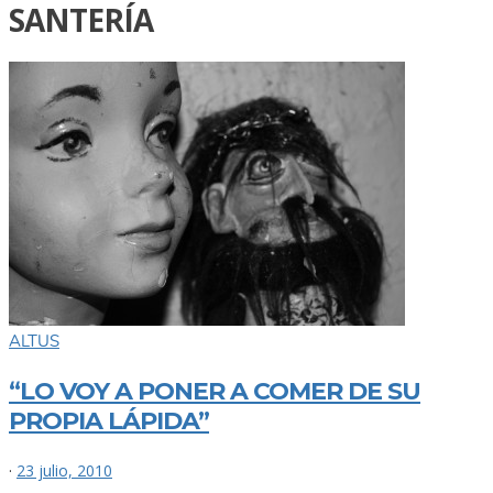
SANTERÍA
ALTUS
“LO VOY A PONER A COMER DE SU
PROPIA LÁPIDA”
·
23 julio, 2010