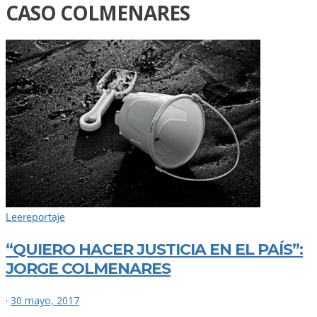
CASO COLMENARES
Lee
reportaje
“QUIERO HACER JUSTICIA EN EL PAÍS”:
JORGE COLMENARES
·
30 mayo, 2017