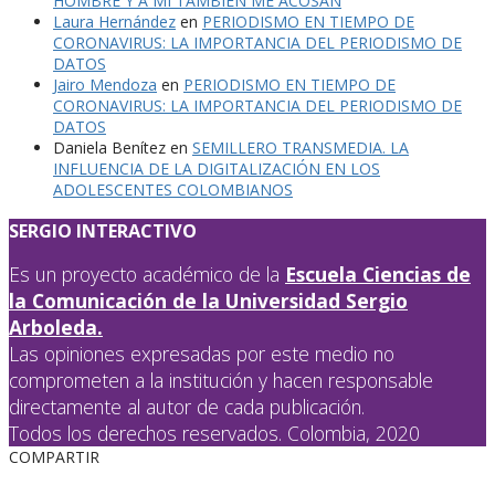
HOMBRE Y A MÍ TAMBIÉN ME ACOSAN
Laura Hernández
en
PERIODISMO EN TIEMPO DE
CORONAVIRUS: LA IMPORTANCIA DEL PERIODISMO DE
DATOS
Jairo Mendoza
en
PERIODISMO EN TIEMPO DE
CORONAVIRUS: LA IMPORTANCIA DEL PERIODISMO DE
DATOS
Daniela Benítez
en
SEMILLERO TRANSMEDIA. LA
INFLUENCIA DE LA DIGITALIZACIÓN EN LOS
ADOLESCENTES COLOMBIANOS
SERGIO INTERACTIVO
Es un proyecto académico de la
Escuela Ciencias de
la Comunicación de la Universidad Sergio
Arboleda.
Las opiniones expresadas por este medio no
comprometen a la institución y hacen responsable
directamente al autor de cada publicación.
Todos los derechos reservados. Colombia, 2020
COMPARTIR