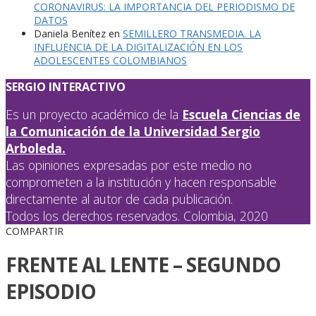
CORONAVIRUS: LA IMPORTANCIA DEL PERIODISMO DE
DATOS
Daniela Benítez
en
SEMILLERO TRANSMEDIA. LA
INFLUENCIA DE LA DIGITALIZACIÓN EN LOS
ADOLESCENTES COLOMBIANOS
SERGIO INTERACTIVO
Es un proyecto académico de la
Escuela Ciencias de
la Comunicación de la Universidad Sergio
Arboleda.
Las opiniones expresadas por este medio no
comprometen a la institución y hacen responsable
directamente al autor de cada publicación.
Todos los derechos reservados. Colombia, 2020
COMPARTIR
FRENTE AL LENTE – SEGUNDO
EPISODIO