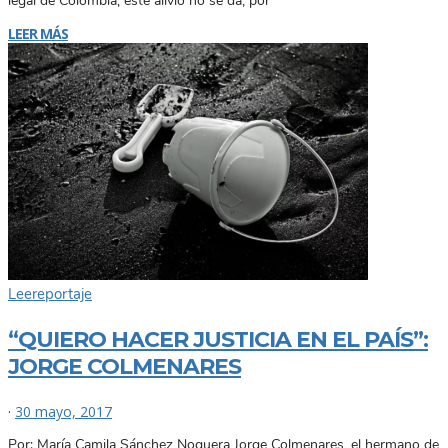
legal de Colombia, este alivio no se da, por
LEER MÁS
Lee
reportaje
“QUIERO HACER JUSTICIA EN EL PAÍS”:
JORGE COLMENARES
·
30 mayo, 2017
Por: María Camila Sánchez Noguera Jorge Colmenares, el hermano de