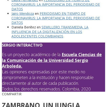
CORONAVIRUS: LA IMPORTANCIA DEL PERIODISMO DE
DATOS
Jairo Mendoza
en
PERIODISMO EN TIEMPO DE
CORONAVIRUS: LA IMPORTANCIA DEL PERIODISMO DE
DATOS
Daniela Benítez
en
SEMILLERO TRANSMEDIA. LA
INFLUENCIA DE LA DIGITALIZACIÓN EN LOS
ADOLESCENTES COLOMBIANOS
SERGIO INTERACTIVO
Es un proyecto académico de la
Escuela Ciencias de
la Comunicación de la Universidad Sergio
Arboleda.
Las opiniones expresadas por este medio no
comprometen a la institución y hacen responsable
directamente al autor de cada publicación.
Todos los derechos reservados. Colombia, 2020
COMPARTIR
ZAMBRANO, UN JUNGLA