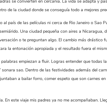
adras se convierten en cercanía. La vida se adapta y pa
entro de la ciudad donde se conseguía todo a mejores prec
No al país de las películas ni cerca de Rio Janeiro o Sao 
emiárido. Una ciudad pequeña con aires a Nicaragua, do
rsación o te preguntan algo. El cambio más drástico fue 
altara la entonación apropiada y el resultado fuera el mis
as palabras empiezan a fluir. Logras entender que todas 
” sonara sao. Dentro de las festividades además del carn
untaban a bailar forro, comer espeto que son carnes en 
la. En este viaje mis padres ya no me acompañaban. Lle