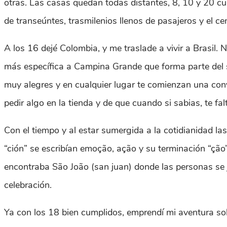
otras. Las casas quedan todas distantes, 8, 10 y 20 cu
de transeúntes, trasmilenios llenos de pasajeros y el c
A los 16 dejé Colombia, y me traslade a vivir a Brasil. 
más específica a Campina Grande que forma parte del s
muy alegres y en cualquier lugar te comienzan una conve
pedir algo en la tienda y de que cuando si sabias, te f
Con el tiempo y al estar sumergida a la cotidianidad l
“ción” se escribían emoção, ação y su terminación “ção
encontraba São João (san juan) donde las personas se j
celebración.
Ya con los 18 bien cumplidos, emprendí mi aventura so