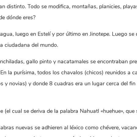
distinto. Todo se modifica, montañas, planicies, playas 
de dónde eres?
nagua, luego en Estelí y por último en Jinotepe. Luego se d
na ciudadana del mundo.
enchiladas, gallo pinto y nacatamales se encontraban pr
 En la purísima, todos los chavalos (chicos) reunidos a c
y novias) y donde 8 cuadras era un lugar cerca del fin
(el cual se deriva de la palabra Nahuatl «huehue», que sig
bras nuevas se adhieren al léxico como chévere, vacano