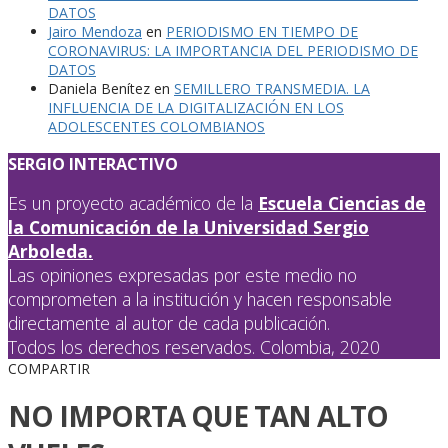
DATOS
Jairo Mendoza
en
PERIODISMO EN TIEMPO DE
CORONAVIRUS: LA IMPORTANCIA DEL PERIODISMO DE
DATOS
Daniela Benítez
en
SEMILLERO TRANSMEDIA. LA
INFLUENCIA DE LA DIGITALIZACIÓN EN LOS
ADOLESCENTES COLOMBIANOS
SERGIO INTERACTIVO
Es un proyecto académico de la
Escuela Ciencias de
la Comunicación de la Universidad Sergio
Arboleda.
Las opiniones expresadas por este medio no
comprometen a la institución y hacen responsable
directamente al autor de cada publicación.
Todos los derechos reservados. Colombia, 2020
COMPARTIR
NO IMPORTA QUE TAN ALTO