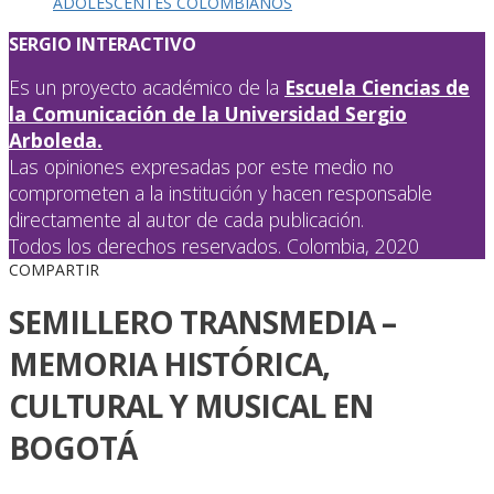
ADOLESCENTES COLOMBIANOS
SERGIO INTERACTIVO
Es un proyecto académico de la
Escuela Ciencias de
la Comunicación de la Universidad Sergio
Arboleda.
Las opiniones expresadas por este medio no
comprometen a la institución y hacen responsable
directamente al autor de cada publicación.
Todos los derechos reservados. Colombia, 2020
COMPARTIR
SEMILLERO TRANSMEDIA –
MEMORIA HISTÓRICA,
CULTURAL Y MUSICAL EN
BOGOTÁ