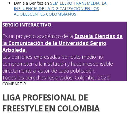
Daniela Benítez
en
SEMILLERO TRANSMEDIA. LA
INFLUENCIA DE LA DIGITALIZACIÓN EN LOS
ADOLESCENTES COLOMBIANOS
SERGIO INTERACTIVO
Es un proyecto académico de la
Escuela Ciencias de
la Comunicación de la Universidad Sergio
Arboleda.
Las opiniones expresadas por este medio no
comprometen a la institución y hacen responsable
directamente al autor de cada publicación.
Todos los derechos reservados. Colombia, 2020
COMPARTIR
LIGA PROFESIONAL DE
FREESTYLE EN COLOMBIA