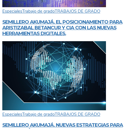
Especiales
Trabajo de grado
TRABAJOS DE GRADO
SEMILLERO AKUMAJÁ. EL POSICIONAMIENTO PARA
ARISTIZABAL BETANCUR Y CIA CON LAS NUEVAS
HERRAMIENTAS DIGITALES.
Especiales
Trabajo de grado
TRABAJOS DE GRADO
SEMILLERO AKUMAJÁ. NUEVAS ESTRATEGIAS PARA