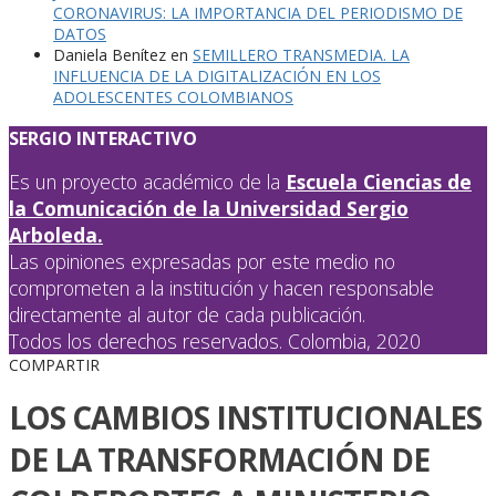
CORONAVIRUS: LA IMPORTANCIA DEL PERIODISMO DE
DATOS
Daniela Benítez
en
SEMILLERO TRANSMEDIA. LA
INFLUENCIA DE LA DIGITALIZACIÓN EN LOS
ADOLESCENTES COLOMBIANOS
SERGIO INTERACTIVO
Es un proyecto académico de la
Escuela Ciencias de
la Comunicación de la Universidad Sergio
Arboleda.
Las opiniones expresadas por este medio no
comprometen a la institución y hacen responsable
directamente al autor de cada publicación.
Todos los derechos reservados. Colombia, 2020
COMPARTIR
LOS CAMBIOS INSTITUCIONALES
DE LA TRANSFORMACIÓN DE