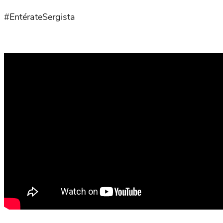
#EntérateSergista