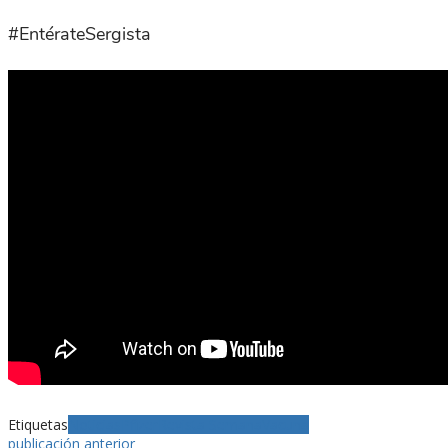
#EntérateSergista
Etiquetas
Noticias
Pfizer
Revista Semana
Vacuna
publicación anterior