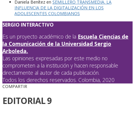
Daniela Benítez
en
SEMILLERO TRANSMEDIA. LA
INFLUENCIA DE LA DIGITALIZACIÓN EN LOS
ADOLESCENTES COLOMBIANOS
SERGIO INTERACTIVO
Es un proyecto académico de la
Escuela Ciencias de
la Comunicación de la Universidad Sergio
Arboleda.
Las opiniones expresadas por este medio no
comprometen a la institución y hacen responsable
directamente al autor de cada publicación.
Todos los derechos reservados. Colombia, 2020
COMPARTIR
EDITORIAL 9