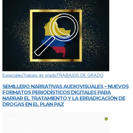
Especiales
Trabajo de grado
TRABAJOS DE GRADO
SEMILLERO NARRATIVAS AUDIOVISUALES – NUEVOS
FORMATOS PERIODÍSTICOS DIGITALES PARA
NARRAR EL TRATAMIENTO Y LA ERRADICACIÓN DE
DROGAS EN EL PLAN PAZ