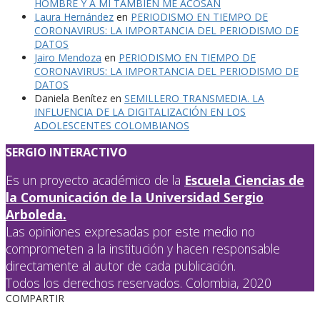
HOMBRE Y A MÍ TAMBIÉN ME ACOSAN
Laura Hernández
en
PERIODISMO EN TIEMPO DE
CORONAVIRUS: LA IMPORTANCIA DEL PERIODISMO DE
DATOS
Jairo Mendoza
en
PERIODISMO EN TIEMPO DE
CORONAVIRUS: LA IMPORTANCIA DEL PERIODISMO DE
DATOS
Daniela Benítez
en
SEMILLERO TRANSMEDIA. LA
INFLUENCIA DE LA DIGITALIZACIÓN EN LOS
ADOLESCENTES COLOMBIANOS
SERGIO INTERACTIVO
Es un proyecto académico de la
Escuela Ciencias de
la Comunicación de la Universidad Sergio
Arboleda.
Las opiniones expresadas por este medio no
comprometen a la institución y hacen responsable
directamente al autor de cada publicación.
Todos los derechos reservados. Colombia, 2020
COMPARTIR