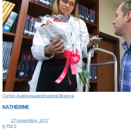
Cortos Audiovisuales
Explora
Observa
KATHERINE
27 noviembre, 2017
0
152
0