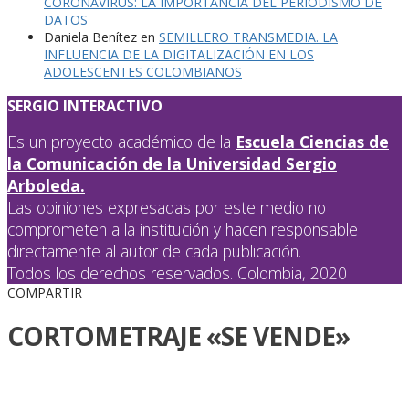
CORONAVIRUS: LA IMPORTANCIA DEL PERIODISMO DE
DATOS
Daniela Benítez
en
SEMILLERO TRANSMEDIA. LA
INFLUENCIA DE LA DIGITALIZACIÓN EN LOS
ADOLESCENTES COLOMBIANOS
SERGIO INTERACTIVO
Es un proyecto académico de la
Escuela Ciencias de
la Comunicación de la Universidad Sergio
Arboleda.
Las opiniones expresadas por este medio no
comprometen a la institución y hacen responsable
directamente al autor de cada publicación.
Todos los derechos reservados. Colombia, 2020
COMPARTIR
CORTOMETRAJE «SE VENDE»