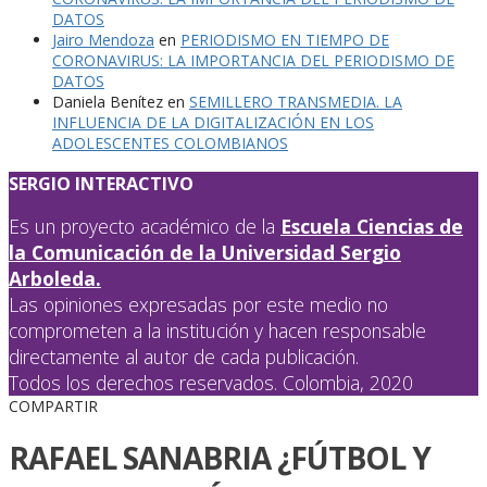
DATOS
Jairo Mendoza
en
PERIODISMO EN TIEMPO DE
CORONAVIRUS: LA IMPORTANCIA DEL PERIODISMO DE
DATOS
Daniela Benítez
en
SEMILLERO TRANSMEDIA. LA
INFLUENCIA DE LA DIGITALIZACIÓN EN LOS
ADOLESCENTES COLOMBIANOS
SERGIO INTERACTIVO
Es un proyecto académico de la
Escuela Ciencias de
la Comunicación de la Universidad Sergio
Arboleda.
Las opiniones expresadas por este medio no
comprometen a la institución y hacen responsable
directamente al autor de cada publicación.
Todos los derechos reservados. Colombia, 2020
COMPARTIR
RAFAEL SANABRIA ¿FÚTBOL Y