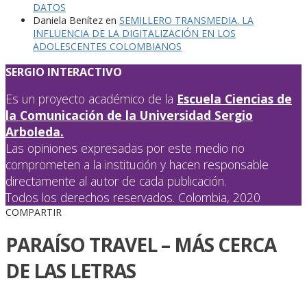
DATOS
Daniela Benítez
en
SEMILLERO TRANSMEDIA. LA
INFLUENCIA DE LA DIGITALIZACIÓN EN LOS
ADOLESCENTES COLOMBIANOS
SERGIO INTERACTIVO
Es un proyecto académico de la
Escuela Ciencias de
la Comunicación de la Universidad Sergio
Arboleda.
Las opiniones expresadas por este medio no
comprometen a la institución y hacen responsable
directamente al autor de cada publicación.
Todos los derechos reservados. Colombia, 2020
COMPARTIR
PARAÍSO TRAVEL – MÁS CERCA
DE LAS LETRAS