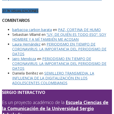
27.7K VISUALIZACIONES
COMENTARIOS
barbacoa carbon barata
en
PAZ, CORTINA DE HUMO
Sebastian Villamil
en
“UY, DE QUIÉN ES TODO ESO”: SOY
HOMBRE Y A MÍ TAMBIÉN ME ACOSAN
Laura Hernández
en
PERIODISMO EN TIEMPO DE
CORONAVIRUS: LA IMPORTANCIA DEL PERIODISMO DE
DATOS
Jairo Mendoza
en
PERIODISMO EN TIEMPO DE
CORONAVIRUS: LA IMPORTANCIA DEL PERIODISMO DE
DATOS
Daniela Benítez
en
SEMILLERO TRANSMEDIA. LA
INFLUENCIA DE LA DIGITALIZACIÓN EN LOS
ADOLESCENTES COLOMBIANOS
SERGIO INTERACTIVO
Es un proyecto académico de la
Escuela Ciencias de
la Comunicación de la Universidad Sergio