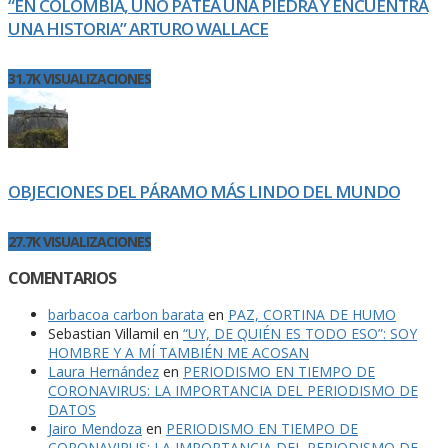
“EN COLOMBIA, UNO PATEA UNA PIEDRA Y ENCUENTRA
UNA HISTORIA” ARTURO WALLACE
31.7K VISUALIZACIONES
OBJECIONES DEL PÁRAMO MÁS LINDO DEL MUNDO
27.7K VISUALIZACIONES
COMENTARIOS
barbacoa carbon barata
en
PAZ, CORTINA DE HUMO
Sebastian Villamil
en
“UY, DE QUIÉN ES TODO ESO”: SOY
HOMBRE Y A MÍ TAMBIÉN ME ACOSAN
Laura Hernández
en
PERIODISMO EN TIEMPO DE
CORONAVIRUS: LA IMPORTANCIA DEL PERIODISMO DE
DATOS
Jairo Mendoza
en
PERIODISMO EN TIEMPO DE
CORONAVIRUS: LA IMPORTANCIA DEL PERIODISMO DE