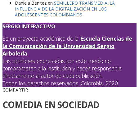
Daniela Benítez
en
SEMILLERO TRANSMEDIA. LA
INFLUENCIA DE LA DIGITALIZACIÓN EN LOS
ADOLESCENTES COLOMBIANOS
SERGIO INTERACTIVO
Es un proyecto académico de la
Escuela Ciencias de
la Comunicación de la Universidad Sergio
Arboleda.
Las opiniones expresadas por este medio no
comprometen a la institución y hacen responsable
directamente al autor de cada publicación.
Todos los derechos reservados. Colombia, 2020
COMPARTIR
COMEDIA EN SOCIEDAD