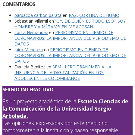
COMENTARIOS
barbacoa carbon barata
en
PAZ, CORTINA DE HUMO
Sebastian Villamil
en
“UY, DE QUIÉN ES TODO ESO”: SOY
HOMBRE Y A MÍ TAMBIÉN ME ACOSAN
Laura Hernández
en
PERIODISMO EN TIEMPO DE
CORONAVIRUS: LA IMPORTANCIA DEL PERIODISMO DE
DATOS
Jairo Mendoza
en
PERIODISMO EN TIEMPO DE
CORONAVIRUS: LA IMPORTANCIA DEL PERIODISMO DE
DATOS
Daniela Benítez
en
SEMILLERO TRANSMEDIA. LA
INFLUENCIA DE LA DIGITALIZACIÓN EN LOS
ADOLESCENTES COLOMBIANOS
SERGIO INTERACTIVO
Es un proyecto académico de la
Escuela Ciencias de
la Comunicación de la Universidad Sergio
Arboleda.
Las opiniones expresadas por este medio no
comprometen a la institución y hacen responsable