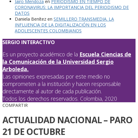
Jairo Mendoza
en
PERIODISMO EN TIEMPO DE
CORONAVIRUS: LA IMPORTANCIA DEL PERIODISMO DE
DATOS
Daniela Benítez
en
SEMILLERO TRANSMEDIA. LA
INFLUENCIA DE LA DIGITALIZACIÓN EN LOS
ADOLESCENTES COLOMBIANOS
SERGIO INTERACTIVO
Es un proyecto académico de la
Escuela Ciencias de
la Comunicación de la Universidad Sergio
Arboleda.
Las opiniones expresadas por este medio no
comprometen a la institución y hacen responsable
directamente al autor de cada publicación.
Todos los derechos reservados. Colombia, 2020
COMPARTIR
ACTUALIDAD NACIONAL – PARO
21 DE OCTUBRE