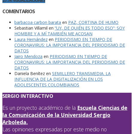
27.7K VISUALIZACIONES
COMENTARIOS
barbacoa carbon barata
en
PAZ, CORTINA DE HUMO
Sebastian Villamil
en
“UY, DE QUIÉN ES TODO ESO”: SOY
HOMBRE Y A MÍ TAMBIÉN ME ACOSAN
Laura Hernández
en
PERIODISMO EN TIEMPO DE
CORONAVIRUS: LA IMPORTANCIA DEL PERIODISMO DE
DATOS
Jairo Mendoza
en
PERIODISMO EN TIEMPO DE
CORONAVIRUS: LA IMPORTANCIA DEL PERIODISMO DE
DATOS
Daniela Benítez
en
SEMILLERO TRANSMEDIA. LA
INFLUENCIA DE LA DIGITALIZACIÓN EN LOS
ADOLESCENTES COLOMBIANOS
SERGIO INTERACTIVO
Es un proyecto académico de la
Escuela Ciencias de
la Comunicación de la Universidad Sergio
Arboleda.
Las opiniones expresadas por este medio no