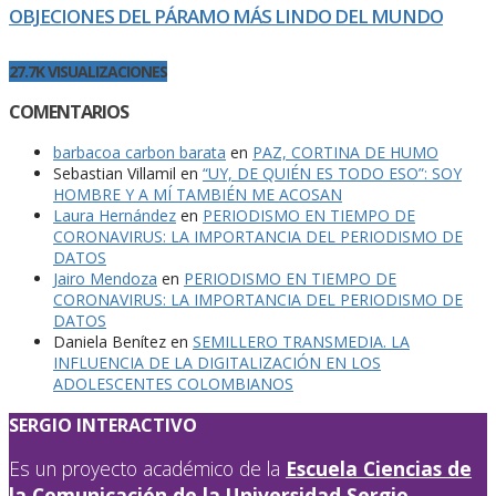
OBJECIONES DEL PÁRAMO MÁS LINDO DEL MUNDO
27.7K VISUALIZACIONES
COMENTARIOS
barbacoa carbon barata
en
PAZ, CORTINA DE HUMO
Sebastian Villamil
en
“UY, DE QUIÉN ES TODO ESO”: SOY
HOMBRE Y A MÍ TAMBIÉN ME ACOSAN
Laura Hernández
en
PERIODISMO EN TIEMPO DE
CORONAVIRUS: LA IMPORTANCIA DEL PERIODISMO DE
DATOS
Jairo Mendoza
en
PERIODISMO EN TIEMPO DE
CORONAVIRUS: LA IMPORTANCIA DEL PERIODISMO DE
DATOS
Daniela Benítez
en
SEMILLERO TRANSMEDIA. LA
INFLUENCIA DE LA DIGITALIZACIÓN EN LOS
ADOLESCENTES COLOMBIANOS
SERGIO INTERACTIVO
Es un proyecto académico de la
Escuela Ciencias de
la Comunicación de la Universidad Sergio