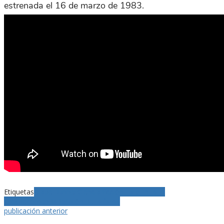
estrenada el 16 de marzo de 1983.
Etiquetas
Blade Runner
Ciencia ficción
Libro
Philip K.
Dick
Recomendado
Salón de la fama
publicación anterior