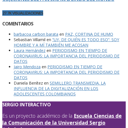
27.7K VISUALIZACIONES
COMENTARIOS
barbacoa carbon barata
en
PAZ, CORTINA DE HUMO
Sebastian Villamil
en
“UY, DE QUIÉN ES TODO ESO”: SOY
HOMBRE Y A MÍ TAMBIÉN ME ACOSAN
Laura Hernández
en
PERIODISMO EN TIEMPO DE
CORONAVIRUS: LA IMPORTANCIA DEL PERIODISMO DE
DATOS
Jairo Mendoza
en
PERIODISMO EN TIEMPO DE
CORONAVIRUS: LA IMPORTANCIA DEL PERIODISMO DE
DATOS
Daniela Benítez
en
SEMILLERO TRANSMEDIA. LA
INFLUENCIA DE LA DIGITALIZACIÓN EN LOS
ADOLESCENTES COLOMBIANOS
SERGIO INTERACTIVO
Es un proyecto académico de la
Escuela Ciencias de
la Comunicación de la Universidad Sergio