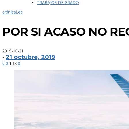
TRABAJOS DE GRADO
crónica
Lee
POR SI ACASO NO R
2019-10-21
·
21 octubre, 2019
0
0
1.1k
0