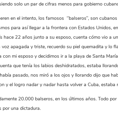
 siendo solo un par de cifras menos para gobierno cuban
ren en el intento, los famosos ‘’balseros’’, son cubanos
mos para así llegar a la frontera con Estados Unidos, enc
s hace 22 años junto a su esposo, cuenta cómo vio a un 
 voz apagada y triste, recuerdo su piel quemadita y lo f
a con mi esposo y decidimos ir a la playa de Santa María
uenta que tenía los labios deshidratados, estaba lloran
abía pasado, nos miró a los ojos y llorando dijo que ha
n y el logro nadar y nadar hasta volver a Cuba, estaba 
mente 20.000 balseros, en los últimos años. Todo por in
s por una dictadura.