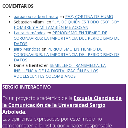
COMENTARIOS
barbacoa carbon barata
en
PAZ, CORTINA DE HUMO
Sebastian Villamil
en
“UY, DE QUIÉN ES TODO ESO”: SOY
HOMBRE Y A MÍ TAMBIÉN ME ACOSAN
Laura Hernández
en
PERIODISMO EN TIEMPO DE
CORONAVIRUS: LA IMPORTANCIA DEL PERIODISMO DE
DATOS
Jairo Mendoza
en
PERIODISMO EN TIEMPO DE
CORONAVIRUS: LA IMPORTANCIA DEL PERIODISMO DE
DATOS
Daniela Benítez
en
SEMILLERO TRANSMEDIA. LA
INFLUENCIA DE LA DIGITALIZACIÓN EN LOS
ADOLESCENTES COLOMBIANOS
SERGIO INTERACTIVO
Es un proyecto académico de la
Escuela Ciencias de
la Comunicación de la Universidad Sergio
Arboleda.
Las opiniones expresadas por este medio no
comprometen a la institución y hacen responsable