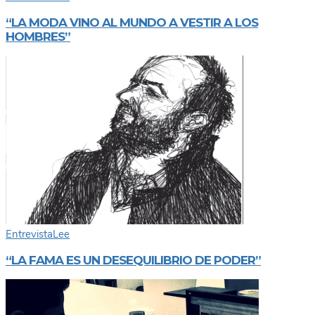
“LA MODA VINO AL MUNDO A VESTIR A LOS
HOMBRES”
Entrevista
Lee
“LA FAMA ES UN DESEQUILIBRIO DE PODER”