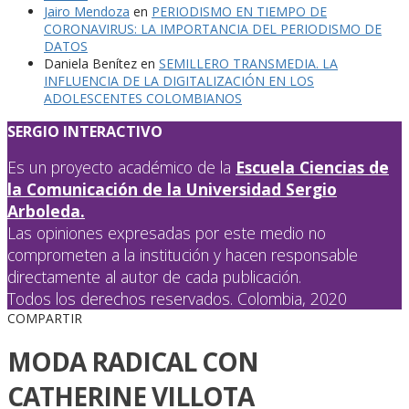
Jairo Mendoza
en
PERIODISMO EN TIEMPO DE
CORONAVIRUS: LA IMPORTANCIA DEL PERIODISMO DE
DATOS
Daniela Benítez
en
SEMILLERO TRANSMEDIA. LA
INFLUENCIA DE LA DIGITALIZACIÓN EN LOS
ADOLESCENTES COLOMBIANOS
SERGIO INTERACTIVO
Es un proyecto académico de la
Escuela Ciencias de
la Comunicación de la Universidad Sergio
Arboleda.
Las opiniones expresadas por este medio no
comprometen a la institución y hacen responsable
directamente al autor de cada publicación.
Todos los derechos reservados. Colombia, 2020
COMPARTIR
MODA RADICAL CON
CATHERINE VILLOTA