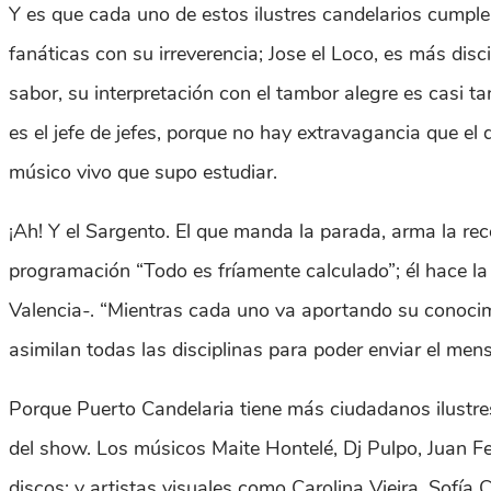
Y es que cada uno de estos ilustres candelarios cumple
fanáticas con su irreverencia; Jose el Loco, es más disc
sabor, su interpretación con el tambor alegre es casi
es el jefe de jefes, porque no hay extravagancia que el 
músico vivo que supo estudiar.
¡Ah! Y el Sargento. El que manda la parada, arma la rec
programación “Todo es fríamente calculado”; él hace la es
Valencia-. “Mientras cada uno va aportando su conocimie
asimilan todas las disciplinas para poder enviar el me
Porque Puerto Candelaria tiene más ciudadanos ilustre
del show. Los músicos Maite Hontelé, Dj Pulpo, Juan F
discos; y artistas visuales como Carolina Vieira, Sofía 