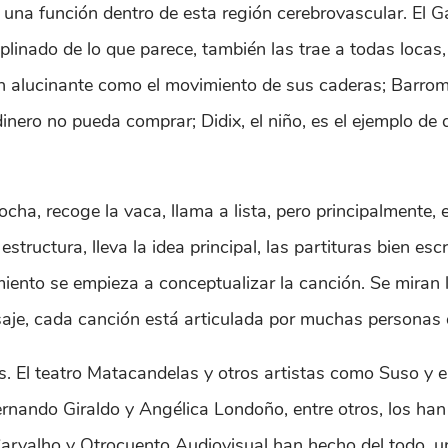
 una función dentro de esta región cerebrovascular. El G
iplinado de lo que parece, también las trae a todas locas,
 tan alucinante como el movimiento de sus caderas; Barr
dinero no pueda comprar; Didix, el niño, es el ejemplo de 
ocha, recoge la vaca, llama a lista, pero principalmente,
tructura, lleva la idea principal, las partituras bien esc
nto se empieza a conceptualizar la canción. Se miran los
nsaje, cada canción está articulada por muchas personas
s. El teatro Matacandelas y otros artistas como Suso y 
ernando Giraldo y Angélica Londoño, entre otros, los h
Carvalho y Otrocuento Audiovisual han hecho del todo, una 