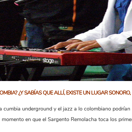
MBIA? ¿Y SABÍAS QUE ALLÍ, EXISTE UN LUGAR SONORO, 
a cumbia underground y el jazz a lo colombiano podrían 
el momento en que el Sargento Remolacha toca los prime