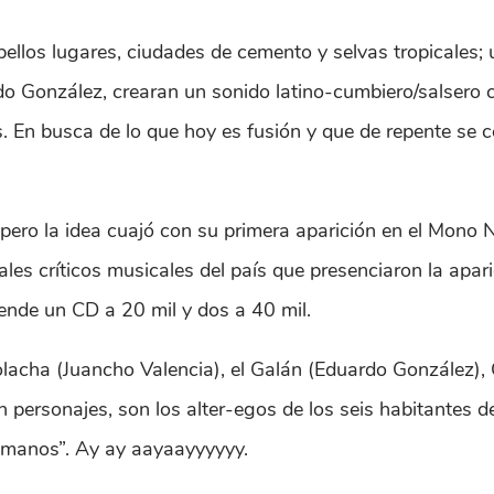
bellos lugares, ciudades de cemento y selvas tropicales;
rdo González, crearan un sonido latino-cumbiero/salsero
 En busca de lo que hoy es fusión y que de repente se conv
ero la idea cuajó con su primera aparición en el Mono 
pales críticos musicales del país que presenciaron la apar
nde un CD a 20 mil y dos a 40 mil.
cha (Juancho Valencia), el Galán (Eduardo González), Cos
n personajes, son los alter-egos de los seis habitantes 
umanos”. Ay ay aayaayyyyyy.