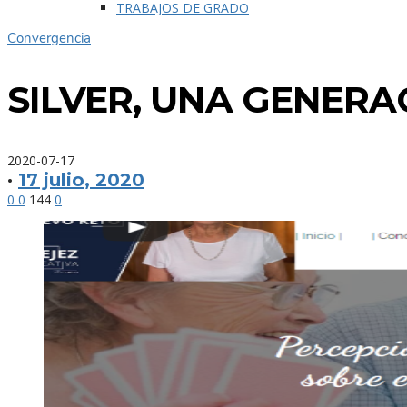
TRABAJOS DE GRADO
Convergencia
SILVER, UNA GENERA
2020-07-17
·
17 julio, 2020
0
0
144
0