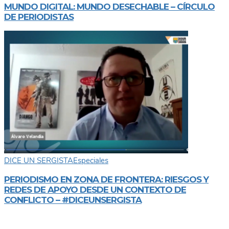
MUNDO DIGITAL: MUNDO DESECHABLE – CÍRCULO
DE PERIODISTAS
DICE UN SERGISTA
Especiales
PERIODISMO EN ZONA DE FRONTERA: RIESGOS Y
REDES DE APOYO DESDE UN CONTEXTO DE
CONFLICTO – #DICEUNSERGISTA