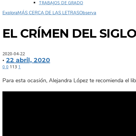
TRABAJOS DE GRADO
Explora
MÁS CERCA DE LAS LETRAS
Observa
EL CRÍMEN DEL SIGLO
2020-04-22
·
22 abril, 2020
0
0
113
1
Para esta ocasión, Alejandra López te recomienda el libr